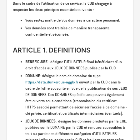
Dans le cadre de l’utilisation de ce service, la CUD s’engage à
respecter les deux principes essentiels suivants :
Vous restez maître de vos données à caractère personnel.
Vos données sont traitées de manière transparente,
confidentielle et sécurisée.
ARTICLE 1. DEFINITIONS
BENEFICIAIRE
: désigne l’UTILISATEUR final bénéficiant d’un
droit d’accès aux JEUX DE DONNEES publiés par la CUD.
DOMAINE
: désigne le nom de domaine du type
https://data.dunkerque-agglo.fr
ouvert par la CUD dans le
cadre de l’offre souscrite en vue de la publication de ses JEUX
DE DONNEES. Des DOMAINES spécifiques peuvent également
être ouverts sous conditions (transmission du certificat
HTTPS associé permettant de sécuriser l’accès à ce domaine -
clé privée, certificat et certificats intermédiaires éventuels).
JEUX DE DONNEES
: désigne les données produites par la CUD,
publiées sur le DOMAINE par la CUD et rendues accessibles à
tout ou partie des différentes catégories d’UTILISATEURS
suivant l’offre souscrite par la CUD et les licences proposées